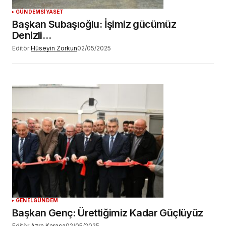
GÜNDEM
SİYASET
Başkan Subaşıoğlu: İşimiz gücümüz
Denizli…
Editör
Hüseyin Zorkun
02/05/2025
GENEL
GÜNDEM
Başkan Genç: Ürettiğimiz Kadar Güçlüyüz
Editör
Azra Karaca
02/05/2025