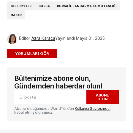
BELEDIYELER
BURSA
BURSA IL JANDARMA KOMUTANLIĞI
HABER
Editör
Azra Karaca
Yayınlandı
Mayıs 01, 2025
ADD A COMMENT
Bültenimize abone olun,
E-posta adresiniz yayınlanmayacak.
Gerekli
alanlar
*
ile işaretlenmişlerdir
Gündemden haberdar olun!
ABONE
OLUN
Yorum
*
Abone olduğunuzda WorldTürk'ün
Kullanıcı Sözleşmesi
ni
kabul etmiş olursunuz.