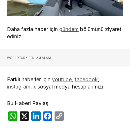
Daha fazla haber için
gündem
bölümünü ziyaret
ediniz…
WORLDTURK REKLAM ALANI
Farklı haberler için
youtube
,
facebook
,
instagram
,
x
sosyal medya hesaplarımızı
Bu Haberi Paylaş:
WhatsApp
X
LinkedIn
Facebook
Copy
Link