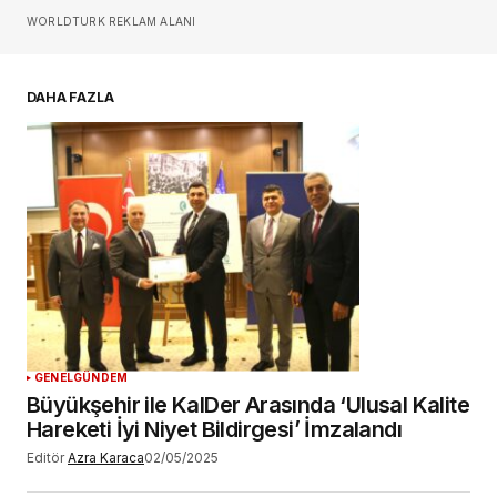
Sizin adınız
*
WORLDTURK REKLAM ALANI
E-postanız
*
DAHA FAZLA
Daha sonraki yorumlarımda kullanılması için
adım, e-posta adresim ve site adresim bu
tarayıcıya kaydedilsin.
YORUM GÖNDER
GENEL
GÜNDEM
Büyükşehir ile KalDer Arasında ‘Ulusal Kalite
Hareketi İyi Niyet Bildirgesi’ İmzalandı
Editör
Azra Karaca
02/05/2025