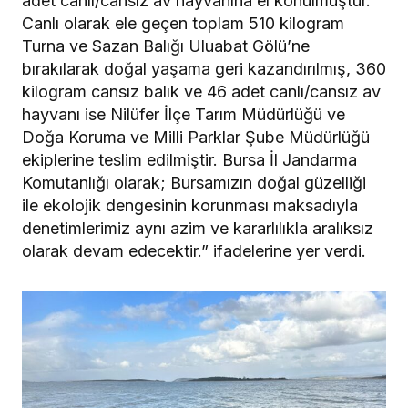
adet canlı/cansız av hayvanına el konulmuştur.
Canlı olarak ele geçen toplam 510 kilogram
Turna ve Sazan Balığı Uluabat Gölü’ne
bırakılarak doğal yaşama geri kazandırılmış, 360
kilogram cansız balık ve 46 adet canlı/cansız av
hayvanı ise Nilüfer İlçe Tarım Müdürlüğü ve
Doğa Koruma ve Milli Parklar Şube Müdürlüğü
ekiplerine teslim edilmiştir. Bursa İl Jandarma
Komutanlığı olarak; Bursamızın doğal güzelliği
ile ekolojik dengesinin korunması maksadıyla
denetimlerimiz aynı azim ve kararlılıkla aralıksız
olarak devam edecektir.” ifadelerine yer verdi.