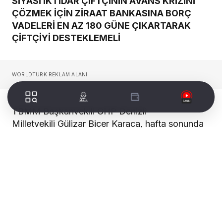
SİYASİ İKTİDAR ÇİFTÇİNİN AVANS KRİZİNİ
ÇÖZMEK İÇİN ZİRAAT BANKASINA BORÇ
VADELERİ EN AZ 180 GÜNE ÇIKARTARAK
ÇİFTÇİYİ DESTEKLEMELİ
WORLDTURK REKLAM ALANI
TBMM Başkanvekili CHP Denizli
Milletvekili Gülizar Biçer Karaca, hafta sonunda
memleketi Denizli’de Beyağaç ve Kale ilçe
ziyaretlerinde hemşehrilerini dinledi; üreticilerin
sorun ve taleplerine dair görüşmeler
gerçekleştirdi. Saha ziyaretlerinin yanısıra
tarlada tütün üreticilerini ziyaret eden Biçer
Karaca; yaşanan mağduriyeti “avans krizi”
olarak tanımladı.