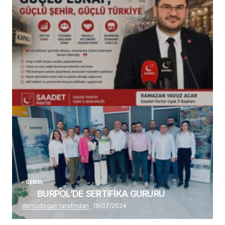
(başlıksız)
Alaattin Karahan tarafından
14/07/2026
GENEL
BURPOL’DE SERTİFİKA GURURU
denizdogan tarafından
19/07/2024