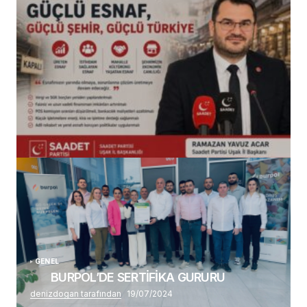
(başlıksız)
Alaattin Karahan tarafından
14/07/2026
GENEL
BURPOL’DE SERTİFİKA GURURU
denizdogan tarafından
19/07/2024