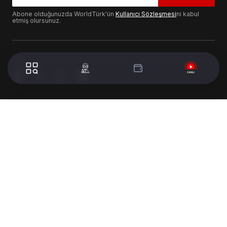
Abone olduğunuzda WorldTürk'ün
Kullanıcı Sözleşmesi
ni kabul
etmiş olursunuz.
© 2024 WorldTurk. Tüm Hakları Saklıdır. - Tasarım & Geliştirme :
Volion's