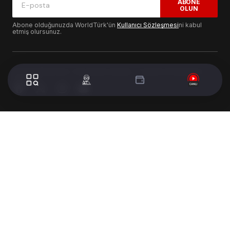
ABONE
OLUN
Abone olduğunuzda WorldTürk'ün
Kullanıcı Sözleşmesi
ni kabul
etmiş olursunuz.
© 2024 WorldTurk. Tüm Hakları Saklıdır. - Tasarım & Geliştirme :
Volion's