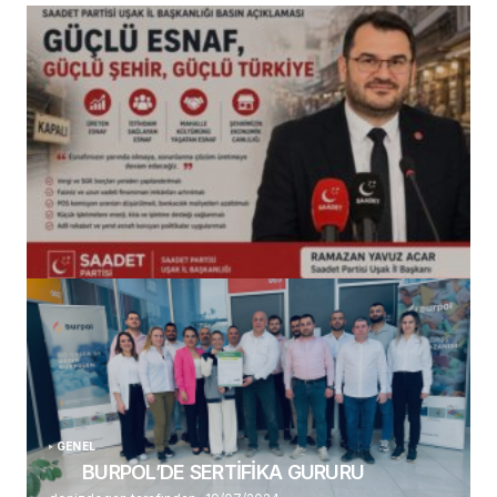
(başlıksız)
Alaattin Karahan tarafından
14/07/2026
GENEL
BURPOL’DE SERTİFİKA GURURU