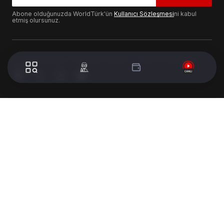
Abone olduğunuzda WorldTürk'ün
Kullanıcı Sözleşmesi
ni kabul
etmiş olursunuz.
© 2024 WorldTurk. Tüm Hakları Saklıdır. - Tasarım & Geliştirme :
Volion's