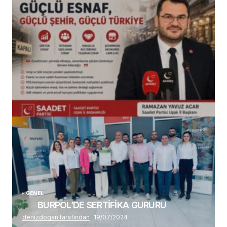
(başlıksız)
Alaattin Karahan tarafından
14/07/2026
GENEL
BURPOL’DE SERTİFİKA GURURU
denizdogan tarafından
19/07/2024