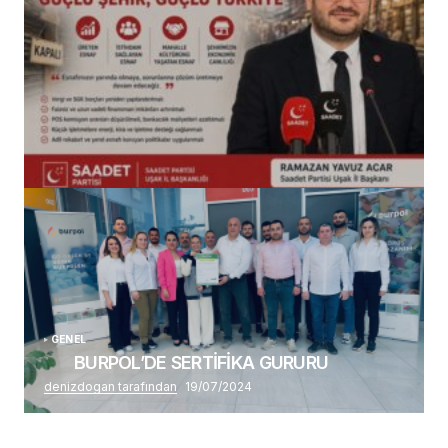
(başlıksız)
Alaattin Karahan tarafından
14/07/2026
GENEL
BURPOL’DE SERTİFİKA GURURU
denizdogan tarafından
19/07/2024