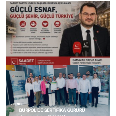
(başlıksız)
Alaattin Karahan tarafından
14/07/2026
GENEL
BURPOL’DE SERTİFİKA GURURU