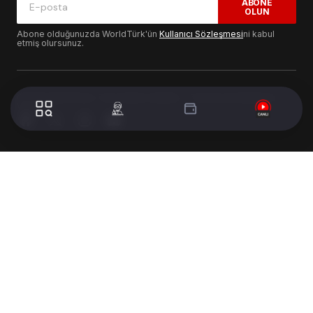
ABONE
OLUN
Abone olduğunuzda WorldTürk'ün
Kullanıcı Sözleşmesi
ni kabul
etmiş olursunuz.
© 2024 WorldTurk. Tüm Hakları Saklıdır. - Tasarım & Geliştirme :
Volion's