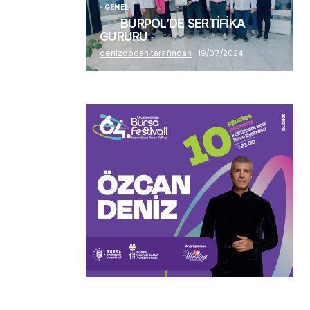
GENEL
BURPOL’DE SERTİFİKA
GURURU
denizdogan tarafından
19/07/2024