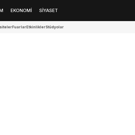
M
EKONOMİ
SİYASET
siteler
Fuarlar
Etkinlikler
Stüdyolar