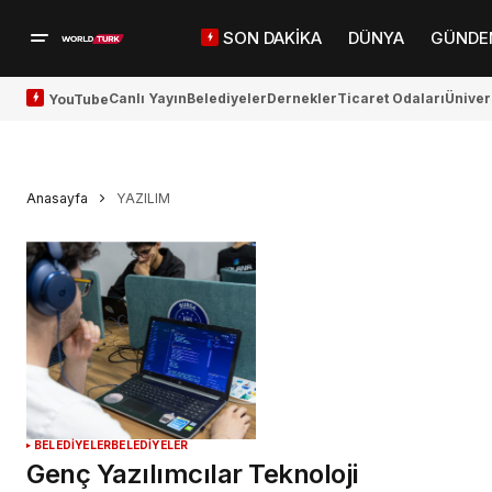
SON DAKİKA
DÜNYA
GÜNDE
Canlı Yayın
Belediyeler
Dernekler
Ticaret Odaları
Üniver
YouTube
Anasayfa
YAZILIM
BELEDİYELER
BELEDİYELER
Genç Yazılımcılar Teknoloji