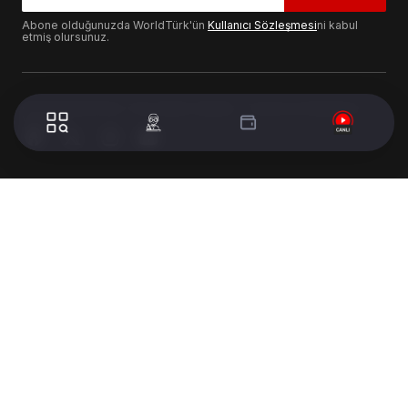
Abone olduğunuzda WorldTürk'ün
Kullanıcı Sözleşmesi
ni kabul
etmiş olursunuz.
© 2024 WorldTurk. Tüm Hakları Saklıdır. - Tasarım & Geliştirme :
Volion's