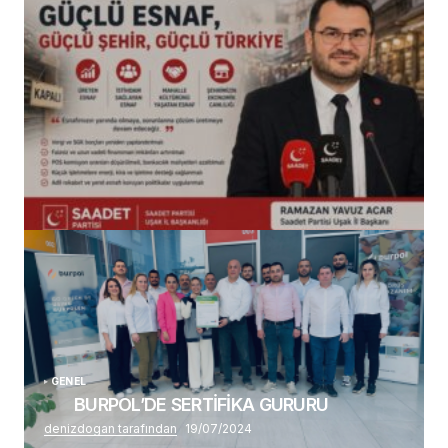
(başlıksız)
Alaattin Karahan tarafından
14/07/2026
GENEL
BURPOL’DE SERTİFİKA GURURU
denizdogan tarafından
19/07/2024