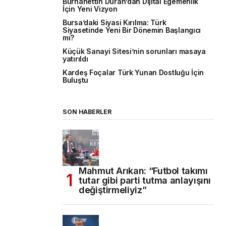
Burhanettin Duran’dan Dijital Egemenlik
İçin Yeni Vizyon
Bursa’daki Siyasi Kırılma: Türk
Siyasetinde Yeni Bir Dönemin Başlangıcı
mı?
Küçük Sanayi Sitesi’nin sorunları masaya
yatırıldı
Kardeş Foçalar Türk Yunan Dostluğu İçin
Buluştu
SON HABERLER
Mahmut Arıkan: “Futbol takımı
tutar gibi parti tutma anlayışını
değiştirmeliyiz”