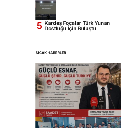
Kardeş Foçalar Türk Yunan
Dostluğu İçin Buluştu
SICAK HABERLER
(başlıksız)
Alaattin Karahan tarafından
14/07/2026