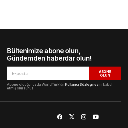
Bültenimize abone olun,
Gündemden haberdar olun!
ABONE
OLUN
Abone olduğunuzda WorldTürk'ün
Kullanıcı Sözleşmesi
ni kabul
etmiş olursunuz.