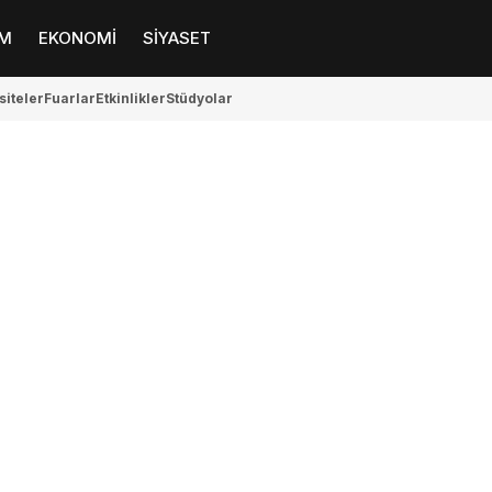
M
EKONOMİ
SİYASET
siteler
Fuarlar
Etkinlikler
Stüdyolar