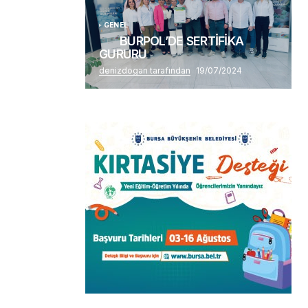
GENEL
BURPOL’DE SERTİFİKA
GURURU
denizdogan tarafından
19/07/2024