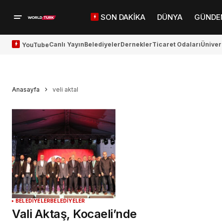
SON DAKİKA
DÜNYA
GÜNDE
Canlı Yayın
Belediyeler
Dernekler
Ticaret Odaları
Üniver
YouTube
Anasayfa
veli aktal
BELEDİYELER
BELEDİYELER
Vali Aktaş, Kocaeli’nde