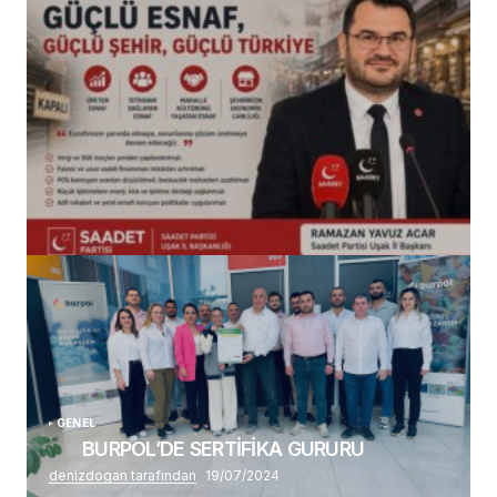
(başlıksız)
Alaattin Karahan tarafından
14/07/2026
GENEL
BURPOL’DE SERTİFİKA GURURU
denizdogan tarafından
19/07/2024