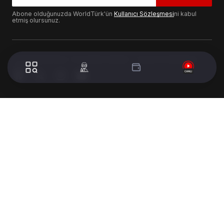
Abone olduğunuzda WorldTürk'ün
Kullanıcı Sözleşmesi
ni kabul
etmiş olursunuz.
© 2024 WorldTurk. Tüm Hakları Saklıdır. - Tasarım & Geliştirme :
Volion's