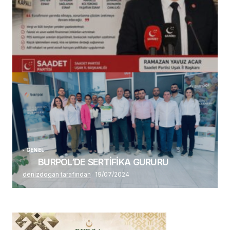
(başlıksız)
Alaattin Karahan tarafından
14/07/2026
GENEL
BURPOL’DE SERTİFİKA GURURU
denizdogan tarafından
19/07/2024