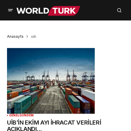
Anasayfa
uib
GENEL
GÜNDEM
UİB’İN EKİM AYI İHRACAT VERİLERİ
AÇIKLANDI…