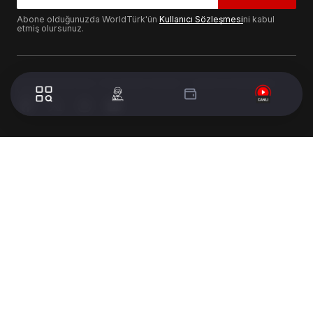
Abone olduğunuzda WorldTürk'ün
Kullanıcı Sözleşmesi
ni kabul
etmiş olursunuz.
© 2024 WorldTurk. Tüm Hakları Saklıdır. - Tasarım & Geliştirme :
Volion's