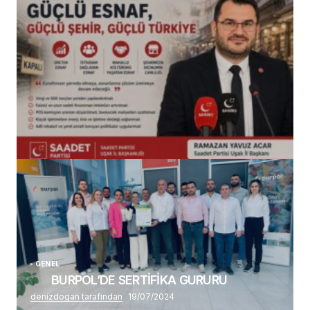
(başlıksız)
Alaattin Karahan tarafından
14/07/2026
GENEL
BURPOL’DE SERTİFİKA GURURU
denizdogan tarafından
19/07/2024