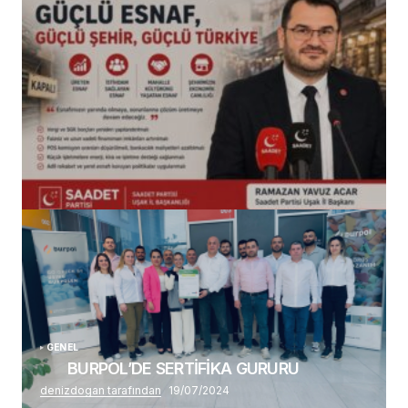
(başlıksız)
Alaattin Karahan tarafından
14/07/2026
GENEL
BURPOL’DE SERTİFİKA GURURU
denizdogan tarafından
19/07/2024