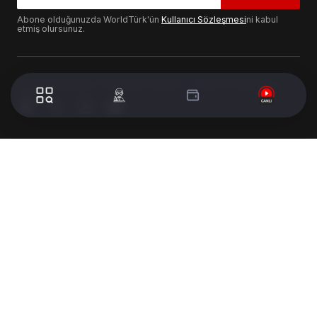
Abone olduğunuzda WorldTürk'ün
Kullanıcı Sözleşmesi
ni kabul
etmiş olursunuz.
© 2024 WorldTurk. Tüm Hakları Saklıdır. - Tasarım & Geliştirme :
Volion's