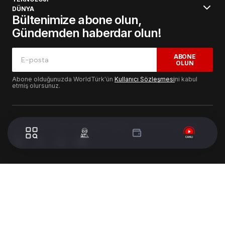
DÜNYA
Bültenimize abone olun,
Gündemden haberdar olun!
ABONE
OLUN
Abone olduğunuzda WorldTürk'ün
Kullanıcı Sözleşmesi
ni kabul
etmiş olursunuz.
© 2024 WorldTurk. Tüm Hakları Saklıdır. - Tasarım & Geliştirme :
Volion's