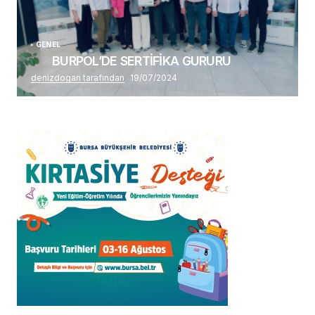
GENEL
BURPOL’DE SERTİFİKA GURURU
denizdogan tarafından
19/07/2024