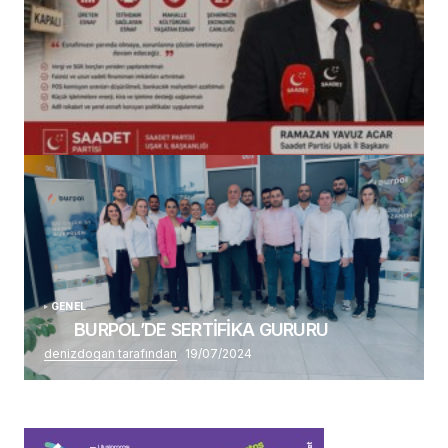
(başlıksız)
Alaattin Karahan tarafından
14/07/2026
GENEL
BURPOL’DE SERTİFİKA GURURU
denizdogan tarafından
19/07/2024