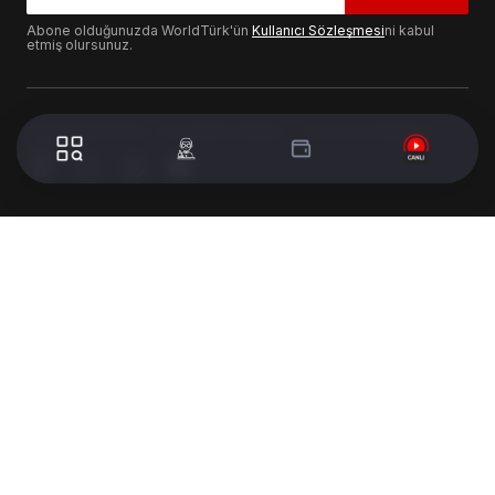
Abone olduğunuzda WorldTürk'ün
Kullanıcı Sözleşmesi
ni kabul
etmiş olursunuz.
© 2024 WorldTurk. Tüm Hakları Saklıdır. - Tasarım & Geliştirme :
Volion's