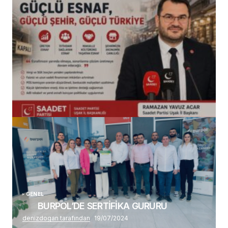
(başlıksız)
Alaattin Karahan tarafından
14/07/2026
GENEL
BURPOL’DE SERTİFİKA GURURU
denizdogan tarafından
19/07/2024