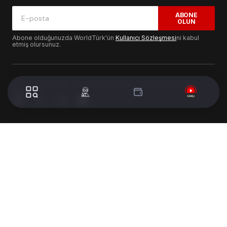
ABONE
OLUN
Abone olduğunuzda WorldTürk'ün
Kullanıcı Sözleşmesi
ni kabul
etmiş olursunuz.
© 2024 WorldTurk. Tüm Hakları Saklıdır. - Tasarım & Geliştirme :
Volion's