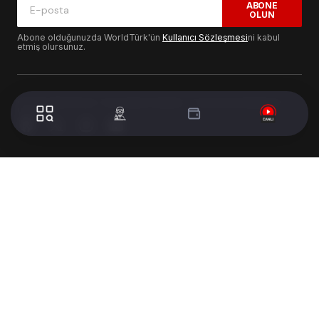
ABONE
OLUN
Abone olduğunuzda WorldTürk'ün
Kullanıcı Sözleşmesi
ni kabul
etmiş olursunuz.
© 2024 WorldTurk. Tüm Hakları Saklıdır. - Tasarım & Geliştirme :
Volion's