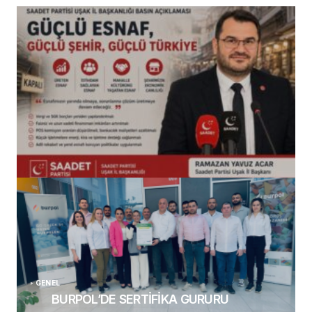
(başlıksız)
Alaattin Karahan tarafından
14/07/2026
GENEL
BURPOL’DE SERTİFİKA GURURU