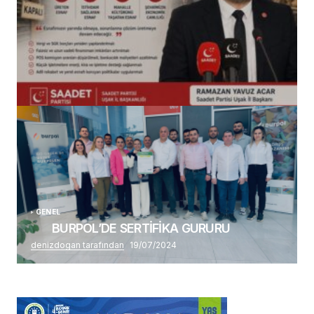
(başlıksız)
Alaattin Karahan tarafından
14/07/2026
GENEL
BURPOL’DE SERTİFİKA GURURU
denizdogan tarafından
19/07/2024