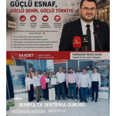
(başlıksız)
Alaattin Karahan tarafından
14/07/2026
GENEL
BURPOL’DE SERTİFİKA GURURU
denizdogan tarafından
19/07/2024