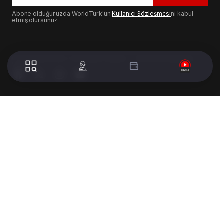
Abone olduğunuzda WorldTürk'ün
Kullanıcı Sözleşmesi
ni kabul
etmiş olursunuz.
© 2024 WorldTurk. Tüm Hakları Saklıdır. - Tasarım & Geliştirme :
Volion's