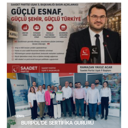
(başlıksız)
Alaattin Karahan tarafından
14/07/2026
GENEL
BURPOL’DE SERTİFİKA GURURU