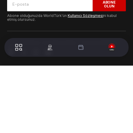
ABONE
OLUN
Abone olduğunuzda WorldTürk'ün
Kullanıcı Sözleşmesi
ni kabul
etmiş olursunuz.
© 2024 WorldTurk. Tüm Hakları Saklıdır. - Tasarım & Geliştirme :
Volion's