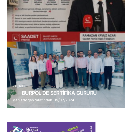
(başlıksız)
Alaattin Karahan tarafından
14/07/2026
GENEL
BURPOL’DE SERTİFİKA GURURU
denizdogan tarafından
19/07/2024