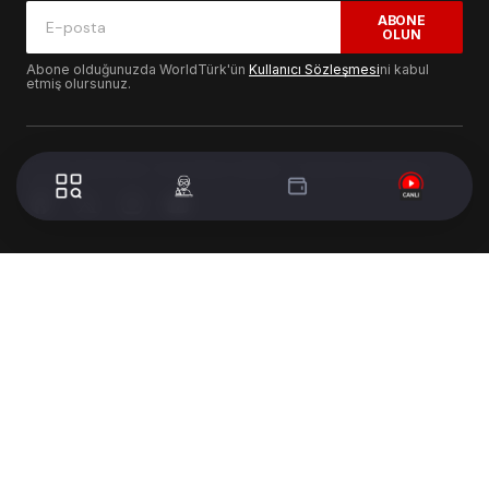
ABONE
OLUN
Abone olduğunuzda WorldTürk'ün
Kullanıcı Sözleşmesi
ni kabul
etmiş olursunuz.
© 2024 WorldTurk. Tüm Hakları Saklıdır. - Tasarım & Geliştirme :
Volion's