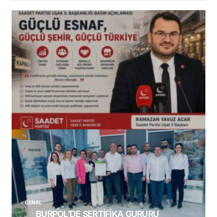
(başlıksız)
Alaattin Karahan tarafından
14/07/2026
GENEL
BURPOL’DE SERTİFİKA GURURU