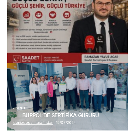
(başlıksız)
Alaattin Karahan tarafından
14/07/2026
GENEL
BURPOL’DE SERTİFİKA GURURU
denizdogan tarafından
19/07/2024