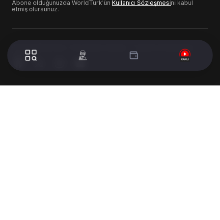
Abone olduğunuzda WorldTürk'ün
Kullanıcı Sözleşmesi
ni kabul
etmiş olursunuz.
© 2024 WorldTurk. Tüm Hakları Saklıdır. - Tasarım & Geliştirme :
Volion's