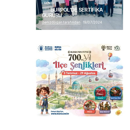
GENEL
BURPOL’DE SERTİFİKA
GURURU
denizdogan tarafından
19/07/2024