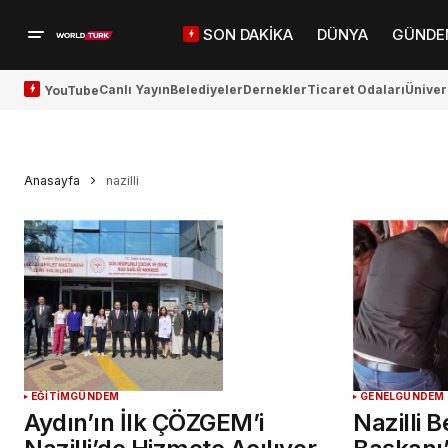
SON DAKİKA
DÜNYA
GÜNDE
Canlı Yayın
Belediyeler
Dernekler
Ticaret Odaları
Üniver
YouTube
Anasayfa
nazilli
EĞİTİM
GÜNDEM
GENEL
GÜNDEM
Aydın’ın İlk ÇÖZGEM’i
Nazilli B