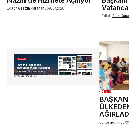
Nazilli’de Hizmete Açılıyor
Başkanı
Vatanda
Editör
Alaattin Karahan
06/06/2026
Editör
Azra Kara
ADVERTISEMENT
GENEL
BAŞKAN
ÜLKEDEN
AĞIRLAD
Editör
admin
05/0