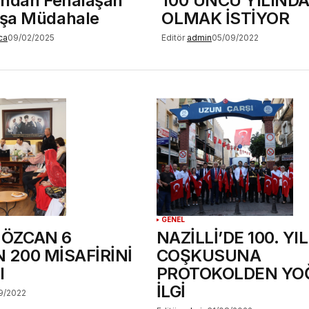
’ndan Fenalaşan
100’ÜNCÜ YILINDA
şa Müdahale
OLMAK İSTİYOR
ca
09/02/2025
Editör
admin
05/09/2022
GENEL
 ÖZCAN 6
NAZİLLİ’DE 100. YIL
 200 MİSAFİRİNİ
COŞKUSUNA
I
PROTOKOLDEN YO
İLGİ
9/2022