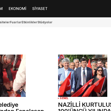
M
EKONOMİ
SİYASET
siteler
Fuarlar
Etkinlikler
Stüdyolar
GENEL
elediye
NAZİLLİ KURTUL