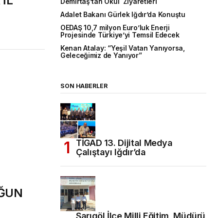
 İL
Demirtaş’tan Okul Ziyaretleri
Adalet Bakanı Gürlek Iğdır’da Konuştu
OEDAŞ 10,7 milyon Euro’luk Enerji
Projesinde Türkiye’yi Temsil Edecek
Kenan Atalay: “Yeşil Vatan Yanıyorsa,
Geleceğimiz de Yanıyor”
SON HABERLER
TİGAD 13. Dijital Medya
Çalıştayı Iğdır’da
ĞUN
Sarıgöl İlçe Milli Eğitim Müdürü