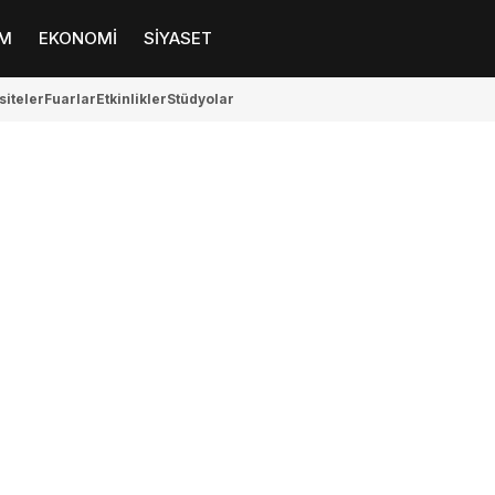
M
EKONOMİ
SİYASET
siteler
Fuarlar
Etkinlikler
Stüdyolar