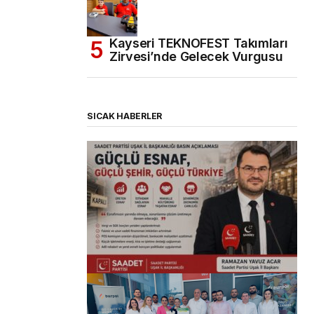
Kayseri TEKNOFEST Takımları
Zirvesi’nde Gelecek Vurgusu
SICAK HABERLER
(başlıksız)
Alaattin Karahan tarafından
14/07/2026