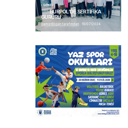
GENEL
BURPOL’DE SERTİFİKA
GURURU
denizdogan tarafından
19/07/2024