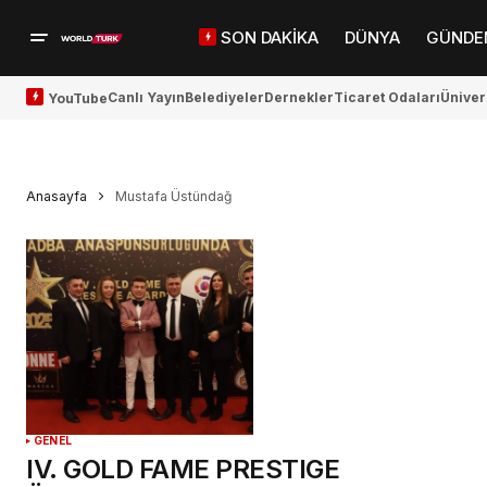
SON DAKİKA
DÜNYA
GÜNDE
Canlı Yayın
Belediyeler
Dernekler
Ticaret Odaları
Üniver
YouTube
Anasayfa
Mustafa Üstündağ
GENEL
IV. GOLD FAME PRESTIGE