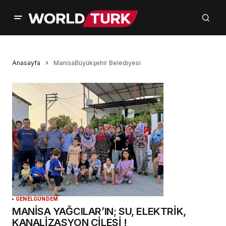
Anasayfa
ManisaBüyükşehir Belediyesi
GENEL
GÜNDEM
MANİSA YAĞCILAR’IN; SU, ELEKTRİK,
KANALİZASYON ÇİLESİ !