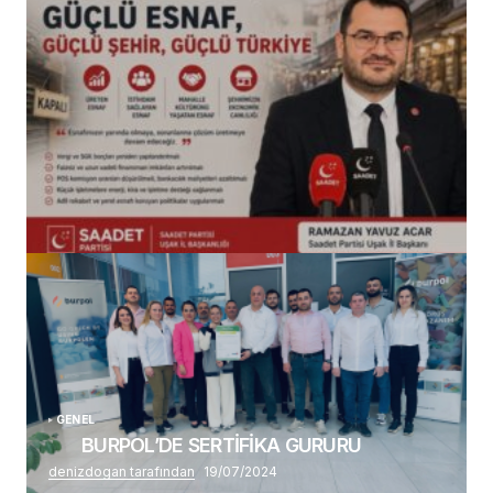
(başlıksız)
Alaattin Karahan tarafından
14/07/2026
GENEL
BURPOL’DE SERTİFİKA GURURU
denizdogan tarafından
19/07/2024