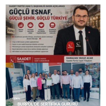
(başlıksız)
Alaattin Karahan tarafından
14/07/2026
GENEL
BURPOL’DE SERTİFİKA GURURU