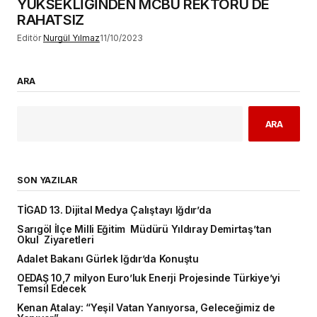
YÜKSEKLİĞİNDEN MCBÜ REKTÖRÜ DE
RAHATSIZ
Editör
Nurgül Yılmaz
11/10/2023
ARA
ARA
SON YAZILAR
TİGAD 13. Dijital Medya Çalıştayı Iğdır’da
Sarıgöl İlçe Milli Eğitim Müdürü Yıldıray Demirtaş’tan
Okul Ziyaretleri
Adalet Bakanı Gürlek Iğdır’da Konuştu
OEDAŞ 10,7 milyon Euro’luk Enerji Projesinde Türkiye’yi
Temsil Edecek
Kenan Atalay: “Yeşil Vatan Yanıyorsa, Geleceğimiz de