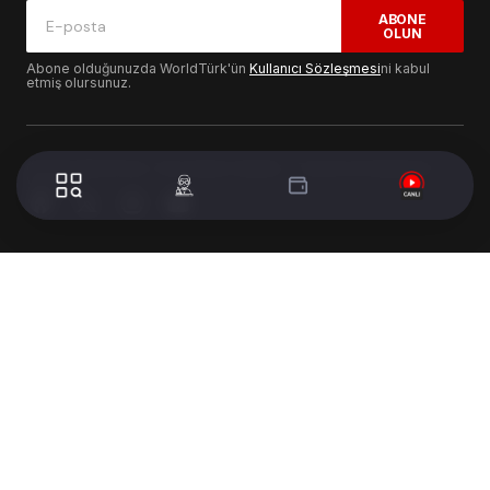
ABONE
OLUN
Abone olduğunuzda WorldTürk'ün
Kullanıcı Sözleşmesi
ni kabul
etmiş olursunuz.
© 2024 WorldTurk. Tüm Hakları Saklıdır. - Tasarım & Geliştirme :
Volion's