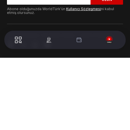
Abone olduğunuzda WorldTürk'ün
Kullanıcı Sözleşmesi
ni kabul
etmiş olursunuz.
© 2024 WorldTurk. Tüm Hakları Saklıdır. - Tasarım & Geliştirme :
Volion's