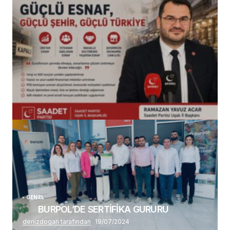
(başlıksız)
Alaattin Karahan tarafından
14/07/2026
GENEL
BURPOL’DE SERTİFİKA GURURU
denizdogan tarafından
19/07/2024