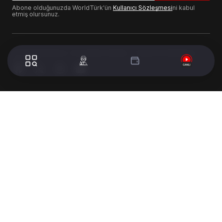
Abone olduğunuzda WorldTürk'ün
Kullanıcı Sözleşmesi
ni kabul
etmiş olursunuz.
© 2024 WorldTurk. Tüm Hakları Saklıdır. - Tasarım & Geliştirme :
Volion's