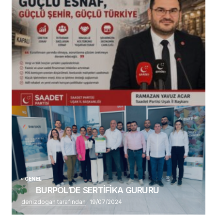
(başlıksız)
Alaattin Karahan tarafından
14/07/2026
GENEL
BURPOL’DE SERTİFİKA GURURU
denizdogan tarafından
19/07/2024