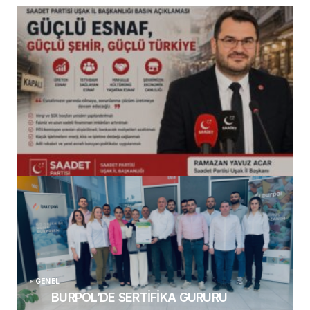
(başlıksız)
Alaattin Karahan tarafından
14/07/2026
GENEL
BURPOL’DE SERTİFİKA GURURU