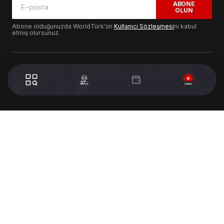
ABONE
OLUN
Abone olduğunuzda WorldTürk'ün
Kullanıcı Sözleşmesi
ni kabul
etmiş olursunuz.
© 2024 WorldTurk. Tüm Hakları Saklıdır. - Tasarım & Geliştirme :
Volion's