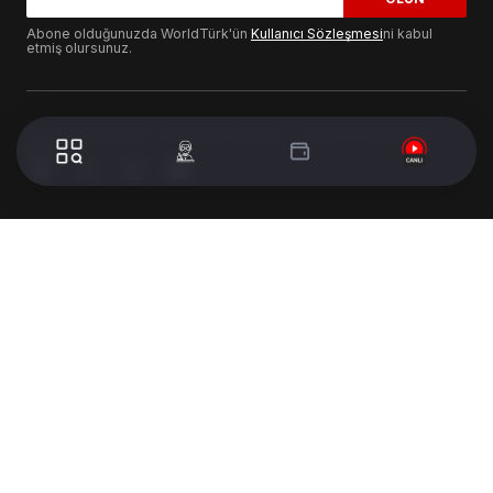
Abone olduğunuzda WorldTürk'ün
Kullanıcı Sözleşmesi
ni kabul
etmiş olursunuz.
© 2024 WorldTurk. Tüm Hakları Saklıdır. - Tasarım & Geliştirme :
Volion's