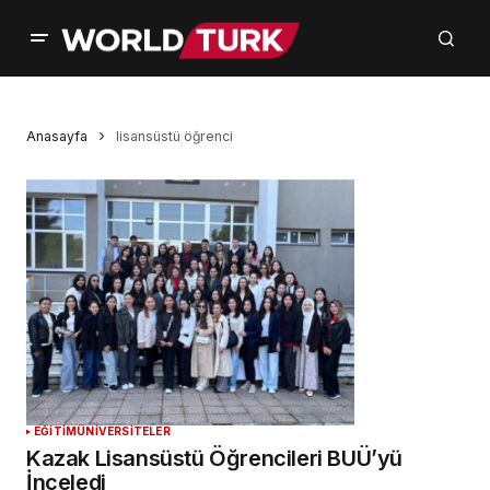
Anasayfa
lisansüstü öğrenci
EĞİTİM
ÜNİVERSİTELER
Kazak Lisansüstü Öğrencileri BUÜ’yü
İnceledi