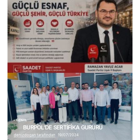
(başlıksız)
Alaattin Karahan tarafından
14/07/2026
GENEL
BURPOL’DE SERTİFİKA GURURU
denizdogan tarafından
19/07/2024