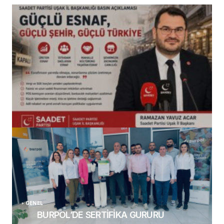
(başlıksız)
Alaattin Karahan tarafından
14/07/2026
GENEL
BURPOL’DE SERTİFİKA GURURU