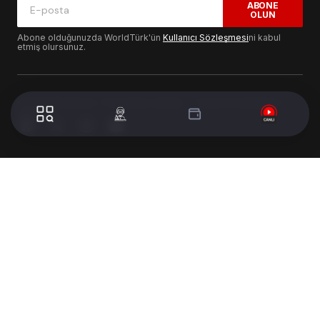
ABONE
OLUN
Abone olduğunuzda WorldTürk'ün
Kullanıcı Sözleşmesi
ni kabul
etmiş olursunuz.
© 2024 WorldTurk. Tüm Hakları Saklıdır. - Tasarım & Geliştirme :
Volion's