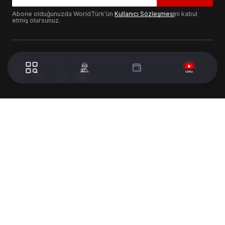
Abone olduğunuzda WorldTürk'ün
Kullanıcı Sözleşmesi
ni kabul
etmiş olursunuz.
© 2024 WorldTurk. Tüm Hakları Saklıdır. - Tasarım & Geliştirme :
Volion's