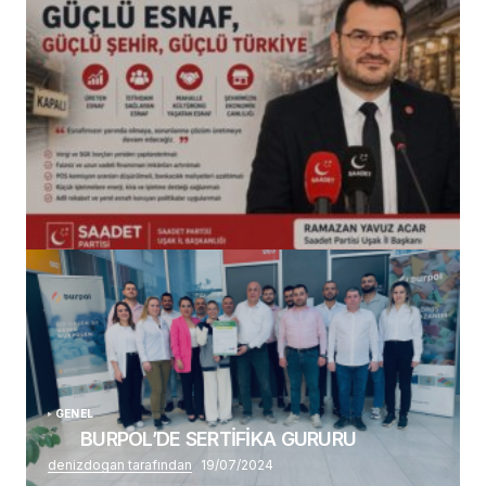
(başlıksız)
Alaattin Karahan tarafından
14/07/2026
GENEL
BURPOL’DE SERTİFİKA GURURU
denizdogan tarafından
19/07/2024