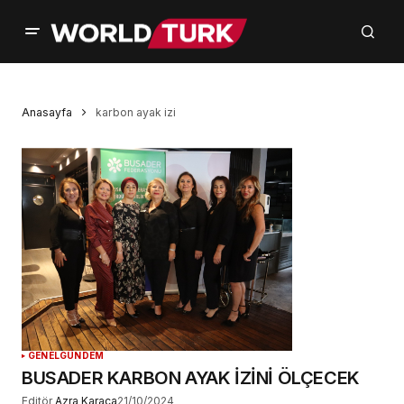
Anasayfa
karbon ayak izi
GENEL
GÜNDEM
BUSADER KARBON AYAK İZİNİ ÖLÇECEK
Editör
Azra Karaca
21/10/2024