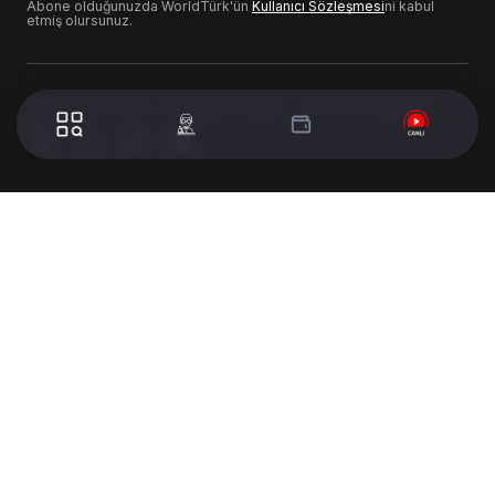
Abone olduğunuzda WorldTürk'ün
Kullanıcı Sözleşmesi
ni kabul
etmiş olursunuz.
© 2024 WorldTurk. Tüm Hakları Saklıdır. - Tasarım & Geliştirme :
Volion's