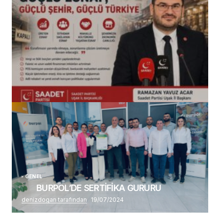
(başlıksız)
Alaattin Karahan tarafından
14/07/2026
GENEL
BURPOL’DE SERTİFİKA GURURU
denizdogan tarafından
19/07/2024