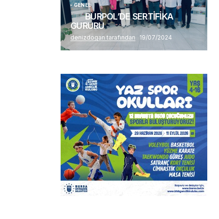
GENEL
BURPOL’DE SERTİFİKA
GURURU
denizdogan tarafından
19/07/2024