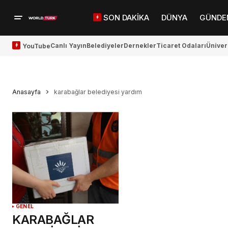
SON DAKİKA
DÜNYA
GÜNDE
Canlı Yayın
Belediyeler
Dernekler
Ticaret Odaları
Üniver
YouTube
Anasayfa
karabağlar belediyesi yardım
GENEL
KARABAĞLAR