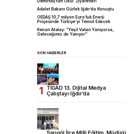
Demirtaş’tan Okul Ziyaretleri
Adalet Bakanı Gürlek Iğdır’da Konuştu
OEDAŞ 10,7 milyon Euro’luk Enerji
Projesinde Türkiye’yi Temsil Edecek
Kenan Atalay: “Yeşil Vatan Yanıyorsa,
Geleceğimiz de Yanıyor”
SON HABERLER
TİGAD 13. Dijital Medya
Çalıştayı Iğdır’da
Sarıgöl İlçe Milli Eğitim Müdürü