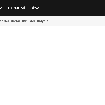
M
EKONOMİ
SİYASET
siteler
Fuarlar
Etkinlikler
Stüdyolar