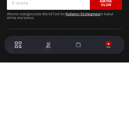
ABONE
OLUN
Abone olduğunuzda WorldTürk'ün
Kullanıcı Sözleşmesi
ni kabul
etmiş olursunuz.
© 2024 WorldTurk. Tüm Hakları Saklıdır. - Tasarım & Geliştirme :
Volion's