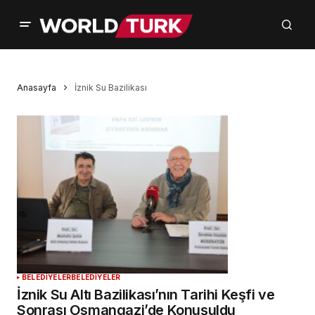
Anasayfa
İznik Su Bazilikası
BELEDİYELER
BELEDİYELER
İznik Su Altı Bazilikası’nın Tarihi Keşfi ve
Sonrası Osmangazi’de Konuşuldu