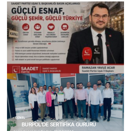
(başlıksız)
Alaattin Karahan tarafından
14/07/2026
GENEL
BURPOL’DE SERTİFİKA GURURU