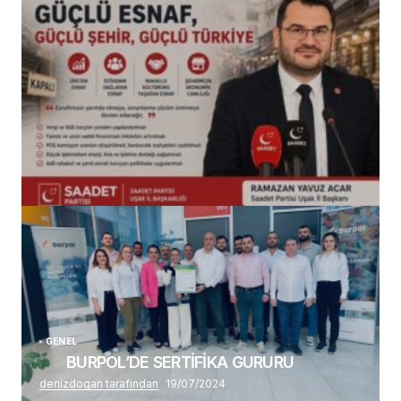
(başlıksız)
Alaattin Karahan tarafından
14/07/2026
GENEL
BURPOL’DE SERTİFİKA GURURU
denizdogan tarafından
19/07/2024