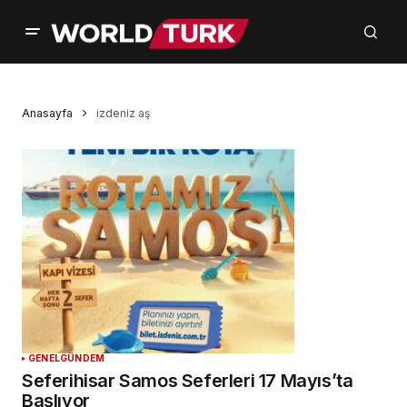
Anasayfa
izdeniz aş
GENEL
GÜNDEM
Seferihisar Samos Seferleri 17 Mayıs’ta
Başlıyor