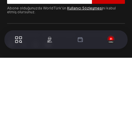
Abone olduğunuzda WorldTürk'ün
Kullanıcı Sözleşmesi
ni kabul
etmiş olursunuz.
© 2024 WorldTurk. Tüm Hakları Saklıdır. - Tasarım & Geliştirme :
Volion's