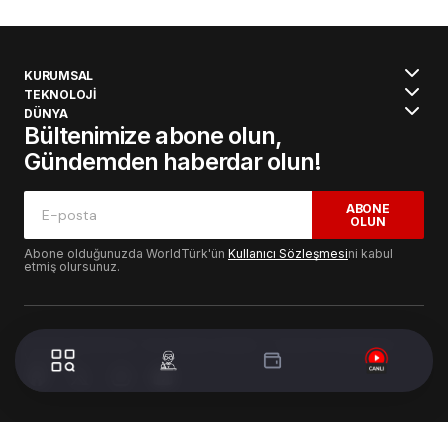
KURUMSAL
TEKNOLOJİ
DÜNYA
Bültenimize abone olun,
Gündemden haberdar olun!
ABONE
OLUN
Abone olduğunuzda WorldTürk'ün
Kullanıcı Sözleşmesi
ni kabul
etmiş olursunuz.
© 2024 WorldTurk. Tüm Hakları Saklıdır. - Tasarım & Geliştirme :
Volion's