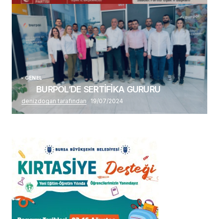
Alaattin Karahan tarafından
14/07/2026
GENEL
BURPOL’DE SERTİFİKA GURURU
denizdogan tarafından
19/07/2024