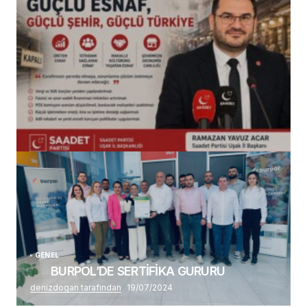
(başlıksız)
Alaattin Karahan tarafından
14/07/2026
GENEL
BURPOL’DE SERTİFİKA GURURU
denizdogan tarafından
19/07/2024