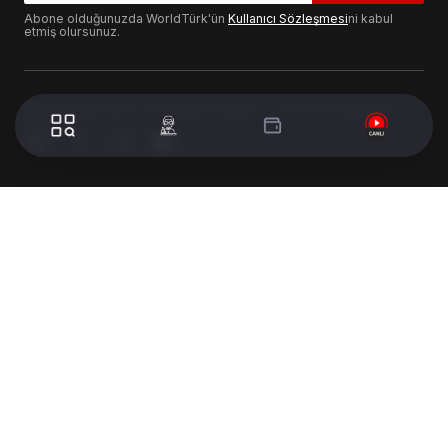
Abone olduğunuzda WorldTürk'ün
Kullanıcı Sözleşmesi
ni kabul
etmiş olursunuz.
© 2024 WorldTurk. Tüm Hakları Saklıdır. - Tasarım & Geliştirme :
Volion's