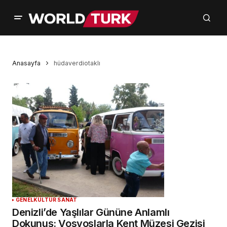
Anasayfa
hüdaverdiotaklı
GENEL
KÜLTÜR SANAT
Denizli’de Yaşlılar Gününe Anlamlı
Dokunuş: Vosvoslarla Kent Müzesi Gezisi