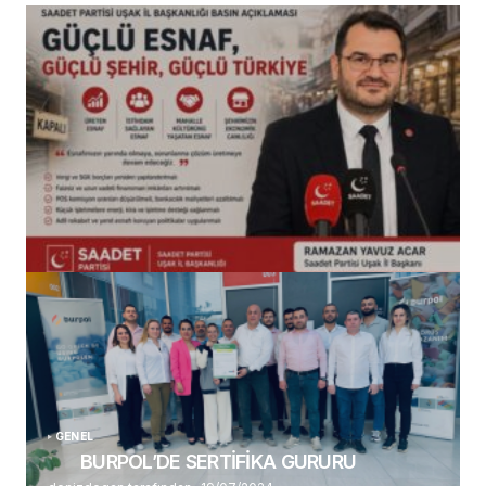
(başlıksız)
Alaattin Karahan tarafından
14/07/2026
GENEL
BURPOL’DE SERTİFİKA GURURU