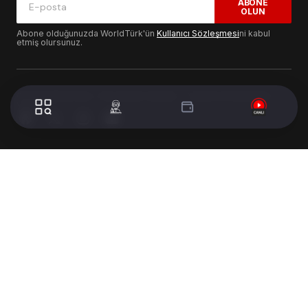
ABONE
OLUN
Abone olduğunuzda WorldTürk'ün
Kullanıcı Sözleşmesi
ni kabul
etmiş olursunuz.
© 2024 WorldTurk. Tüm Hakları Saklıdır. - Tasarım & Geliştirme :
Volion's