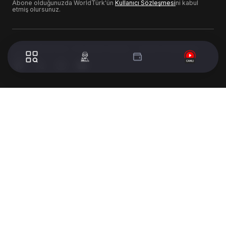
Abone olduğunuzda WorldTürk'ün
Kullanıcı Sözleşmesi
ni kabul
etmiş olursunuz.
© 2024 WorldTurk. Tüm Hakları Saklıdır. - Tasarım & Geliştirme :
Volion's