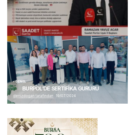
(başlıksız)
Alaattin Karahan tarafından
14/07/2026
GENEL
BURPOL’DE SERTİFİKA GURURU
denizdogan tarafından
19/07/2024