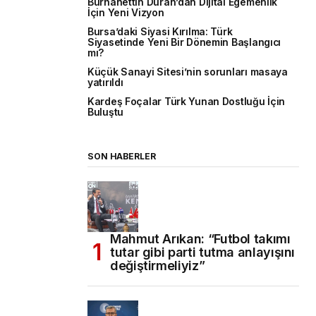
Burhanettin Duran’dan Dijital Egemenlik
İçin Yeni Vizyon
Bursa’daki Siyasi Kırılma: Türk
Siyasetinde Yeni Bir Dönemin Başlangıcı
mı?
Küçük Sanayi Sitesi’nin sorunları masaya
yatırıldı
Kardeş Foçalar Türk Yunan Dostluğu İçin
Buluştu
SON HABERLER
Mahmut Arıkan: “Futbol takımı
tutar gibi parti tutma anlayışını
değiştirmeliyiz”