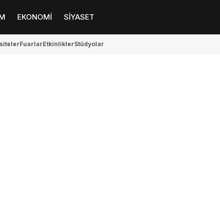
M
EKONOMİ
SİYASET
siteler
Fuarlar
Etkinlikler
Stüdyolar