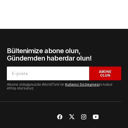
Bültenimize abone olun,
Gündemden haberdar olun!
ABONE
OLUN
Abone olduğunuzda WorldTürk'ün
Kullanıcı Sözleşmesi
ni kabul
etmiş olursunuz.