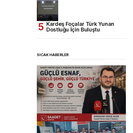
Kardeş Foçalar Türk Yunan
Dostluğu İçin Buluştu
SICAK HABERLER
(başlıksız)
Alaattin Karahan tarafından
14/07/2026