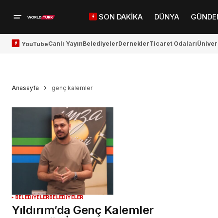
SON DAKİKA
DÜNYA
GÜNDE
Canlı Yayın
Belediyeler
Dernekler
Ticaret Odaları
Üniver
YouTube
Anasayfa
genç kalemler
BELEDİYELER
BELEDİYELER
Yıldırım’da Genç Kalemler