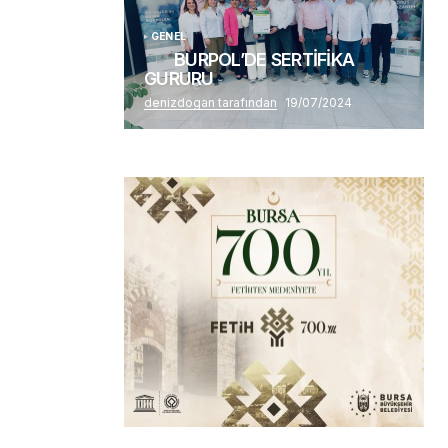
GENEL
BURPOL’DE SERTİFİKA
GURURU
denizdogan tarafından
19/07/2024