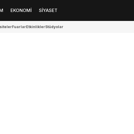
M
EKONOMİ
SİYASET
siteler
Fuarlar
Etkinlikler
Stüdyolar