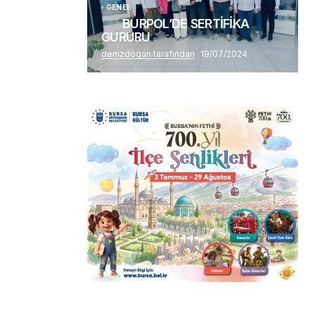
GENEL
BURPOL’DE SERTİFİKA
GURURU
denizdogan tarafından
19/07/2024