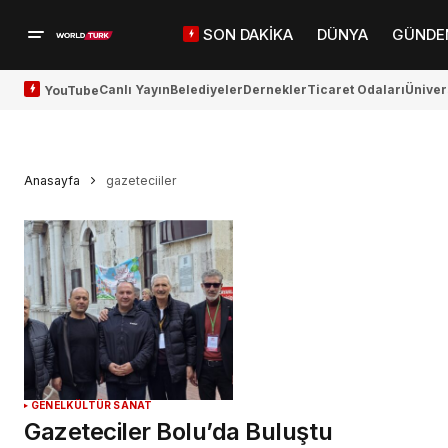
SON DAKİKA
DÜNYA
GÜNDE
Canlı Yayın
Belediyeler
Dernekler
Ticaret Odaları
Üniver
YouTube
Anasayfa
gazeteciiler
GENEL
KÜLTÜR SANAT
Gazeteciler Bolu’da Buluştu