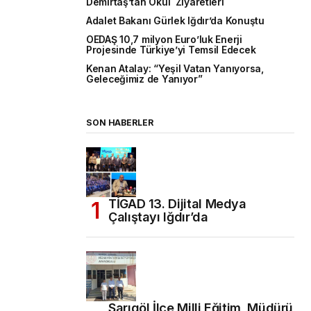
Demirtaş’tan Okul Ziyaretleri
Adalet Bakanı Gürlek Iğdır’da Konuştu
OEDAŞ 10,7 milyon Euro’luk Enerji
Projesinde Türkiye’yi Temsil Edecek
Kenan Atalay: “Yeşil Vatan Yanıyorsa,
Geleceğimiz de Yanıyor”
SON HABERLER
TİGAD 13. Dijital Medya
Çalıştayı Iğdır’da
Sarıgöl İlçe Milli Eğitim Müdürü