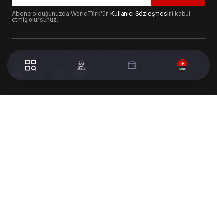
Abone olduğunuzda WorldTürk'ün
Kullanıcı Sözleşmesi
ni kabul
etmiş olursunuz.
© 2024 WorldTurk. Tüm Hakları Saklıdır. - Tasarım & Geliştirme :
Volion's