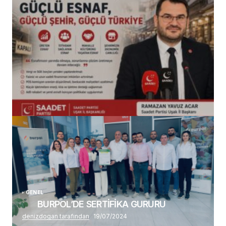
(başlıksız)
Alaattin Karahan tarafından
14/07/2026
GENEL
BURPOL’DE SERTİFİKA GURURU
denizdogan tarafından
19/07/2024