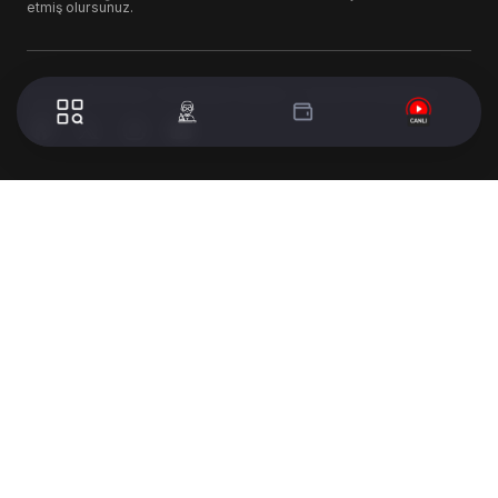
etmiş olursunuz.
© 2024 WorldTurk. Tüm Hakları Saklıdır. - Tasarım & Geliştirme :
Volion's