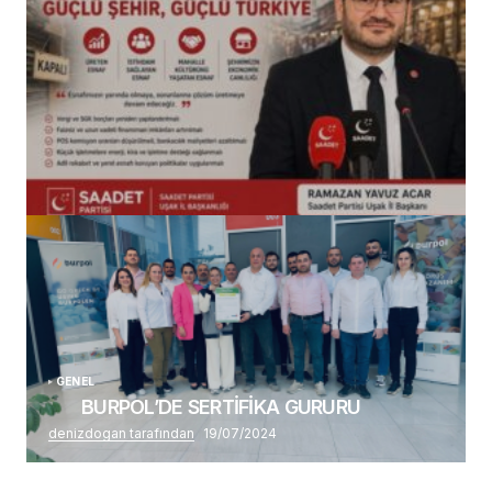
(başlıksız)
Alaattin Karahan tarafından
14/07/2026
GENEL
BURPOL’DE SERTİFİKA GURURU
denizdogan tarafından
19/07/2024