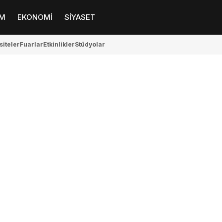
M
EKONOMİ
SİYASET
siteler
Fuarlar
Etkinlikler
Stüdyolar