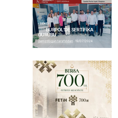
Alaattin Karahan tarafından
14/07/2026
GENEL
BURPOL’DE SERTİFİKA
GURURU
denizdogan tarafından
19/07/2024