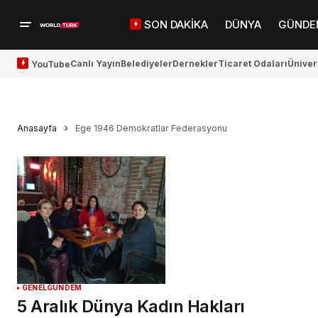
SON DAKİKA
DÜNYA
GÜNDE
Canlı Yayın
Belediyeler
Dernekler
Ticaret Odaları
Üniver
YouTube
Anasayfa
Ege 1946 Demokratlar Federasyonu
GENEL
GÜNDEM
5 Aralık Dünya Kadın Hakları