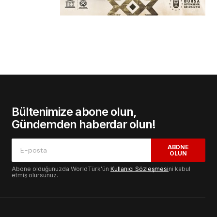
Bültenimize abone olun,
Gündemden haberdar olun!
ABONE
OLUN
Abone olduğunuzda WorldTürk'ün
Kullanıcı Sözleşmesi
ni kabul
etmiş olursunuz.