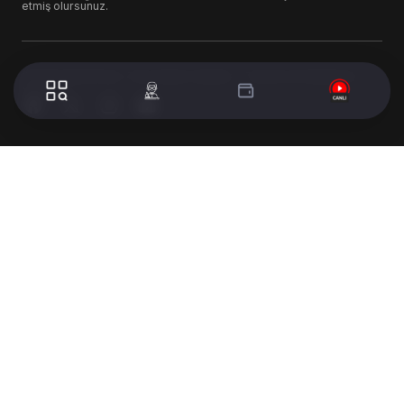
etmiş olursunuz.
© 2024 WorldTurk. Tüm Hakları Saklıdır. - Tasarım & Geliştirme :
Volion's