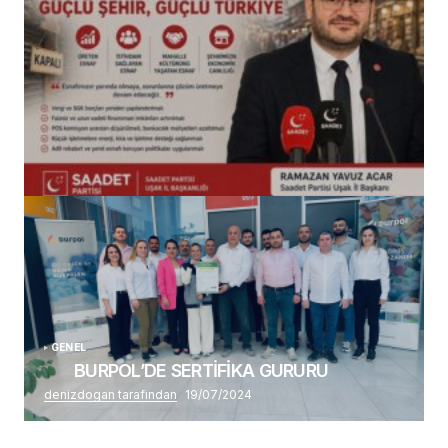
(başlıksız)
Alaattin Karahan tarafından
14/07/2026
GENEL
BURPOL’DE SERTİFİKA GURURU
denizdogan tarafından
19/07/2024