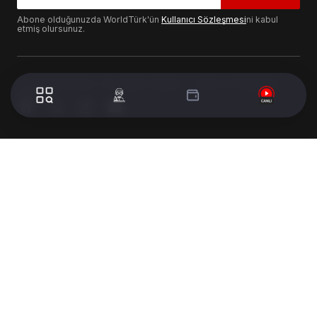
Abone olduğunuzda WorldTürk'ün
Kullanıcı Sözleşmesi
ni kabul
etmiş olursunuz.
© 2024 WorldTurk. Tüm Hakları Saklıdır. - Tasarım & Geliştirme :
Volion's