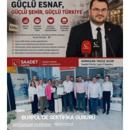
(başlıksız)
Alaattin Karahan tarafından
14/07/2026
GENEL
BURPOL’DE SERTİFİKA GURURU
denizdogan tarafından
19/07/2024